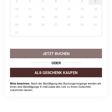
3
4
5
6
7
8
9
10
11
12
13
14
15
16
17
18
19
20
21
22
23
24
25
26
27
28
29
30
31
JETZT BUCHEN
ODER
ALS GESCHENK KAUFEN
Nach der Bestätigung des Buchungsvorgangs werden wir
Bitte beachten:
Ihnen eine Bestätigungs-E-mail sowie den Link zu Ihrem Gutschein
zukommen lassen.